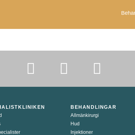
Behan
IALISTKLINIKEN
BEHANDLINGAR
d
Allmänkirurgi
s
Hud
ecialister
Injektioner