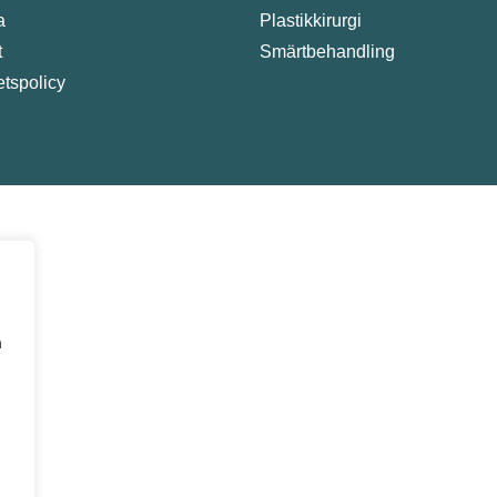
a
Plastikkirurgi
t
Smärtbehandling
tetspolicy
a