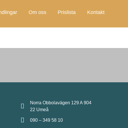
dlingar
Om oss
Prislista
Kontakt
Norra Obbolavägen 129 A 904
22 Umeå
090 – 349 58 10