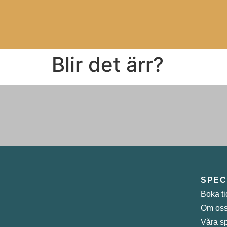
Blir det ärr?
SPEC
Boka ti
Om os
Våra sp