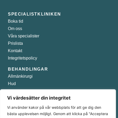
SPECIALISTKLINIKEN
Boka tid
Om oss
Våra specialister
Prislista
Kontakt
Integritetspolicy
BEHANDLINGAR
Allmänkirurgi
Hud
Injektioner
Vi värdesätter din integritet
Plastikkirurgi
Smärtbehandling
Vi använder kakor på vår webbplats för att ge dig den
bästa upplevelsen möjligt. Genom att klicka på "Acceptera
Norra Obbolavägen 129 A 904 22 Umeå