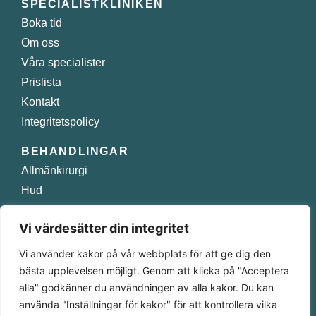
SPECIALISTKLINIKEN
Boka tid
Om oss
Våra specialister
Prislista
Kontakt
Integritetspolicy
BEHANDLINGAR
Allmänkirurgi
Hud
Injektioner
Vi värdesätter din integritet
Plastikkirurgi
Smärtbehandling
Vi använder kakor på vår webbplats för att ge dig den
bästa upplevelsen möjligt. Genom att klicka på "Acceptera
Norra Obbolavägen 129 A 904 22 Umeå
alla" godkänner du användningen av alla kakor. Du kan
använda "Inställningar för kakor" för att kontrollera vilka
090 – 349 58 10