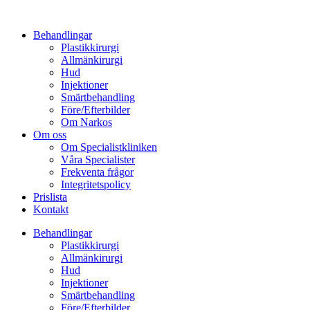
Hoppa
till
Behandlingar
innehåll
Plastikkirurgi
Allmänkirurgi
Hud
Injektioner
Smärtbehandling
Före/Efterbilder
Om Narkos
Om oss
Om Specialistkliniken
Våra Specialister
Frekventa frågor
Integritetspolicy
Prislista
Kontakt
Behandlingar
Plastikkirurgi
Allmänkirurgi
Hud
Injektioner
Smärtbehandling
Före/Efterbilder