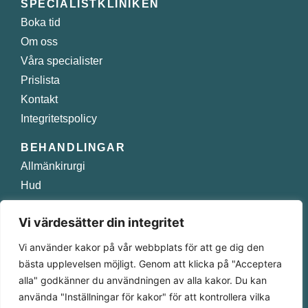
SPECIALISTKLINIKEN
Boka tid
Om oss
Våra specialister
Prislista
Kontakt
Integritetspolicy
BEHANDLINGAR
Allmänkirurgi
Hud
Injektioner
Vi värdesätter din integritet
Plastikkirurgi
Smärtbehandling
Vi använder kakor på vår webbplats för att ge dig den
bästa upplevelsen möjligt. Genom att klicka på "Acceptera
Norra Obbolavägen 129 A 904 22 Umeå
alla" godkänner du användningen av alla kakor. Du kan
använda "Inställningar för kakor" för att kontrollera vilka
090 – 349 58 10