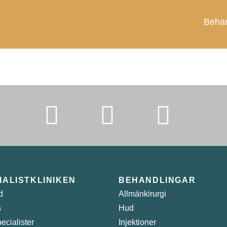
Behan
IALISTKLINIKEN
BEHANDLINGAR
d
Allmänkirurgi
s
Hud
ecialister
Injektioner