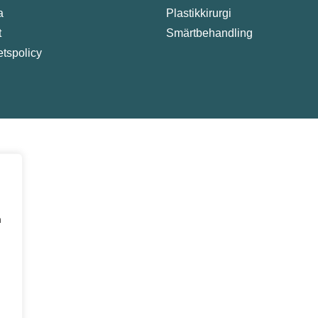
a
Plastikkirurgi
t
Smärtbehandling
tetspolicy
a