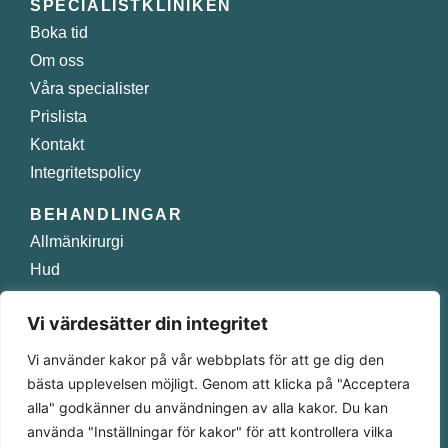
SPECIALISTKLINIKEN
Boka tid
Om oss
Våra specialister
Prislista
Kontakt
Integritetspolicy
BEHANDLINGAR
Allmänkirurgi
Hud
Injektioner
Vi värdesätter din integritet
Plastikkirurgi
Smärtbehandling
Vi använder kakor på vår webbplats för att ge dig den
bästa upplevelsen möjligt. Genom att klicka på "Acceptera
Norra Obbolavägen 129 A 904 22 Umeå
alla" godkänner du användningen av alla kakor. Du kan
använda "Inställningar för kakor" för att kontrollera vilka
090 – 349 58 10