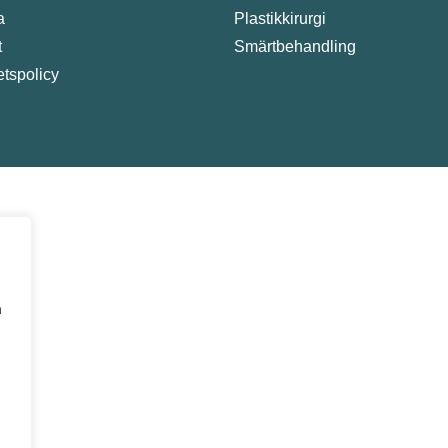
a
Plastikkirurgi
t
Smärtbehandling
tetspolicy
a