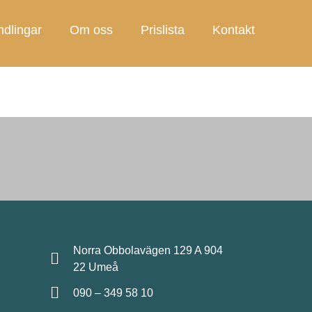
dlingar
Om oss
Prislista
Kontakt
Norra Obbolavägen 129 A 904
22 Umeå
090 – 349 58 10