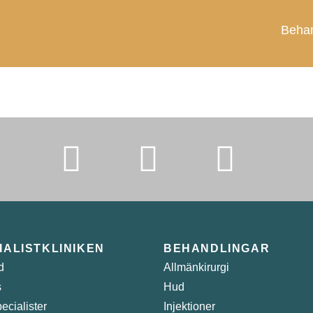
Behan
IALISTKLINIKEN
BEHANDLINGAR
d
Allmänkirurgi
s
Hud
ecialister
Injektioner