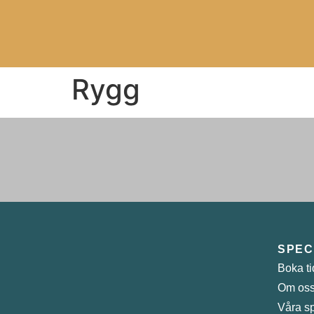
Rygg
SPEC
Boka ti
Om os
Våra sp