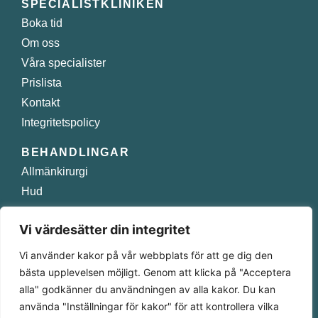
SPECIALISTKLINIKEN
Boka tid
Om oss
Våra specialister
Prislista
Kontakt
Integritetspolicy
BEHANDLINGAR
Allmänkirurgi
Hud
Injektioner
Vi värdesätter din integritet
Plastikkirurgi
Smärtbehandling
Vi använder kakor på vår webbplats för att ge dig den
bästa upplevelsen möjligt. Genom att klicka på "Acceptera
Norra Obbolavägen 129 A 904 22 Umeå
alla" godkänner du användningen av alla kakor. Du kan
använda "Inställningar för kakor" för att kontrollera vilka
090 – 349 58 10